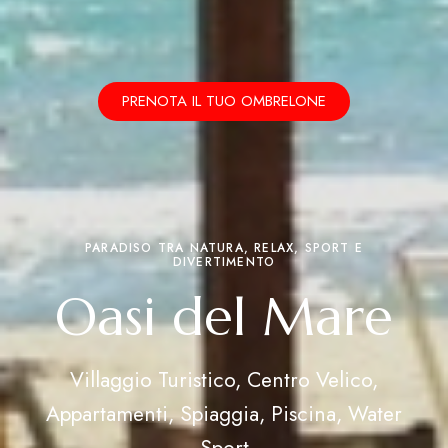
PRENOTA IL TUO OMBRELONE
PARADISO TRA NATURA, RELAX, SPORT E
DIVERTIMENTO
Oasi del Mare
Villaggio Turistico, Centro Velico,
Appartamenti, Spiaggia, Piscina, Water
Sport