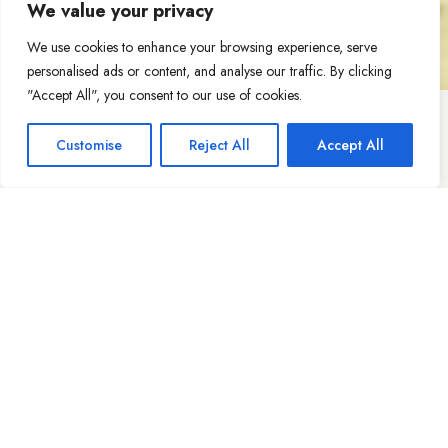
We value your privacy
We use cookies to enhance your browsing experience, serve
personalised ads or content, and analyse our traffic. By clicking
"Accept All", you consent to our use of cookies.
Customise
Reject All
Accept All
CHAT
INVIA
WHATSAPP
CHIAMA
UNA MAIL
ORA